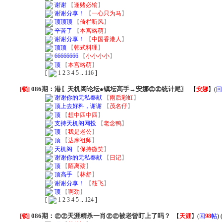
谢谢
【
逢赌必输
】
谢谢分享！
【
一心只为马
】
顶顶顶
【
倚栏听风
】
辛苦了
【
本宫略萌
】
谢谢分享！
【
中国香港人
】
顶顶
【
韩式料理
】
66666666
【
小小小小
】
顶
【
本宫略萌
】
[
1
2
3
4
5
..
116
]
086期：港〖天机阁论坛●镇坛高手→安娜㊣㊣统计尾〗
[锁]
【
安娜
】
(
回
谢谢你的无私奉献
【
雨后彩虹
】
顶上去好料，谢谢
【
茂名仔
】
顶
【
想中四中四
】
支持天机阁网投
【
老念鸭
】
顶
【
我是老公
】
顶
【
达摩祖师
】
天机阁
【
保持微笑
】
谢谢你的无私奉献
【
日记
】
顶
【
陌离殇
】
顶高手
【
林舒
】
谢谢分享！
【
筱飞
】
顶
【
啊劲
】
[
1
2
3
4
5
..
124
]
086期：㊣㊣天涯精杀一肖㊣㊣被老曾盯上了吗？
[锁]
【
天涯
】
(
回
98
帖
) 