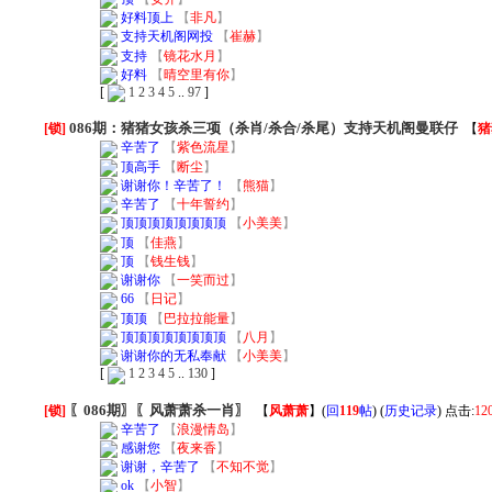
好料顶上
【
非凡
】
支持天机阁网投
【
崔赫
】
支持
【
镜花水月
】
好料
【
晴空里有你
】
[
1
2
3
4
5
..
97
]
086期：猪猪女孩杀三项（杀肖/杀合/杀尾）支持天机阁曼联仔
[锁]
【
猪
辛苦了
【
紫色流星
】
顶高手
【
断尘
】
谢谢你！辛苦了！
【
熊猫
】
辛苦了
【
十年誓约
】
顶顶顶顶顶顶顶顶
【
小美美
】
顶
【
佳燕
】
顶
【
钱生钱
】
谢谢你
【
一笑而过
】
66
【
日记
】
顶顶
【
巴拉拉能量
】
顶顶顶顶顶顶顶顶
【
八月
】
谢谢你的无私奉献
【
小美美
】
[
1
2
3
4
5
..
130
]
〖086期〗〖风萧萧杀一肖〗
[锁]
【
风萧萧
】
(
回
119
帖
) (
历史记录
) 点击:
12
辛苦了
【
浪漫情岛
】
感谢您
【
夜来香
】
谢谢，辛苦了
【
不知不觉
】
ok
【
小智
】