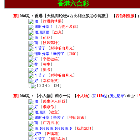
香港六合彩
086期：香港【天机阁论坛●西比利亚狼㊣杀尾数】
[锁]
【
西伯利亚狼
】
(
顶
【
甜甜的苹果
】
谢谢分享！
【
万物不及你
】
顶顶顶顶
【
杰克
】
顶
【
荷花
】
顶
【
秋风落叶
】
辛苦了
【
财神爷白月光
】
谢谢分享！辛苦了
【
加加
】
好
【
幸福微笑
】
赞
【
黄生
】
好
【
奥卡
】
辛苦了
【
财神爷白月光
】
好
【
幸福微笑
】
[
1
2
3
4
5
..
124
]
086期：【小人物】精杀一肖
[锁]
【
小人物
】
(
回
115
帖
) (
历史记录
) 点击:
11
顶
【
孤生伊人的我
】
好
【
瞅瞅你
】
顶顶顶
【
敏宝
】
谢谢分享！辛苦了
【
神仙妹妹
】
顶
【
广西男神
】
顶顶顶顶顶顶顶顶顶顶
【
秋若凉倾
】
好料
【
玫瑰花
】
辛苦了
【
脚踏实地
】