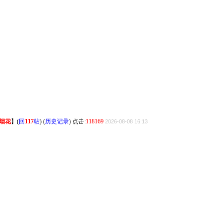
烟花
】
(
回
117
帖
) (
历史记录
) 点击:
118169
2026-08-08 16:13