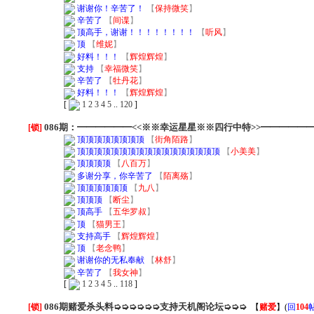
谢谢你！辛苦了！
【
保持微笑
】
辛苦了
【
间谍
】
顶高手，谢谢！！！！！！！！
【
听风
】
顶
【
维妮
】
好料！！！
【
辉煌辉煌
】
支持
【
幸福微笑
】
辛苦了
【
牡丹花
】
好料！！！
【
辉煌辉煌
】
[
1
2
3
4
5
..
120
]
086期：━━━━━━<<※※幸运星星※※四行中特>>━━━━━
[锁]
顶顶顶顶顶顶顶顶
【
街角陌路
】
顶顶顶顶顶顶顶顶顶顶顶顶顶顶顶顶顶
【
小美美
】
顶顶顶顶
【
八百万
】
多谢分享，你辛苦了
【
陌离殇
】
顶顶顶顶顶顶
【
九八
】
顶顶顶
【
断尘
】
顶高手
【
五华罗叔
】
顶
【
猫男王
】
支持高手
【
辉煌辉煌
】
顶
【
老念鸭
】
谢谢你的无私奉献
【
林舒
】
辛苦了
【
我女神
】
[
1
2
3
4
5
..
118
]
086期赌爱杀头料➭➭➭➭➭➭支持天机阁论坛➭➭➭
[锁]
【
赌爱
】
(
回
104