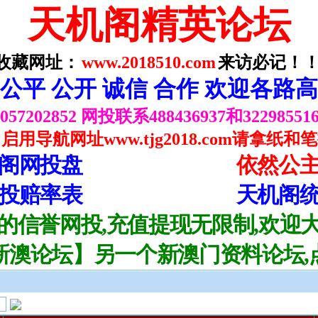
天机阁精英论坛
收藏网址：
www.2018510.com
来访必记！！
公平 公开 诚信 合作 欢迎各路
202852 网投联系488436937和322985
用导航网址www.tjg2018.com请拿纸
阁网投盘
依然公
投赔率表
天机阁
的信誉网投,充值提现无限制,欢迎
新澳论坛】另一个新澳门资料论坛,