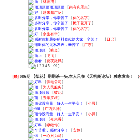
顶
【
林德鸿
】
顶顶顶顶顶顶顶顶
【
南有狗屠夫
】
好
【
越来越广泛
】
多谢分享，你辛苦了
【
你的名字
】
多谢分享，你辛苦了
【
栀子花开了
】
多谢分享，你辛苦了
【
你的名字
】
好
【
余生有幸
】
感谢你把最好的料奉献给大家，辛苦了！
【
日记
】
谢谢你的无私发表，辛苦了
【
广东
】
顶顶顶
【
晓金
】
顶上
【
飞飞
】
看看
【
夏夜微风
】
[
1
2
3
4
5
..
99
]
086期 【烟花】期期杀一头,本人只在《天机阁论坛》独家发表！
[锁]
【
好料
【
供电公司
】
顶
【
为人民服务
】
顶顶顶顶
【
彼此
】
顶
【
五华罗叔
】
顶你没商量！好人一生平安！
【
小贝
】
666
【
广西男神
】
顶你没商量！好人一生平安！
【
小贝
】
顶顶顶
【
夜来香
】
好料
【
瞅瞅你
】
辛苦啦，感谢分享！
【
安妮
】
66
【
一心只为马
】