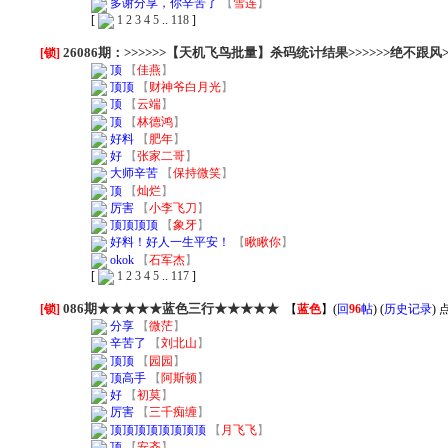
多谢分享，你辛苦了
【
雪连
】
[
1
2
3
4
5
..
118
]
26086期：>>>>>>【天机飞鸟批量】杀码统计结果>>>>>>绝不跟风
[锁]
顶
【
佳燕
】
顶顶
【
财神爷白月光
】
顶
【
云端
】
顶
【
林德鸿
】
好料
【
肥年
】
好
【
张家二哥
】
大师辛苦
【
保持微笑
】
顶
【
灿烂
】
厉害
【
小李飞刀
】
顶顶顶顶
【
象牙
】
好料！好人一生平安！
【
瞅瞅你
】
okok
【
石军杰
】
[
1
2
3
4
5
..
117
]
086期★★★★★蓝色三行★★★★★
[锁]
【
蓝色
】
(
回
96
帖
) (
历史记录
) 
分享
【
微茫
】
辛苦了
【
刘北山
】
顶顶
【
园园
】
顶高手
【
阿斯顿
】
好
【
初莫
】
厉害
【
三千痴缠
】
顶顶顶顶顶顶顶顶
【
月飞飞
】
顶
【
安齐
】