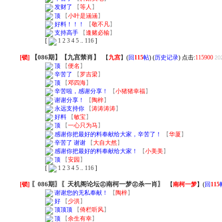
发财了
【
等人
】
顶
【
小叶是涵涵
】
好料！！！
【
敬不凡
】
支持高手
【
逢赌必输
】
[
1
2
3
4
5
..
116
]
【086期】【九宫禁肖】
[锁]
【
九宫
】
(
回
115
帖
) (
历史记录
) 点击:
115900
20
顶
【
便名
】
辛苦了
【
罗吉梁
】
顶
【
邓四海
】
辛苦啦，感谢分享！
【
小猪猪幸福
】
谢谢分享！
【
陶梓
】
永远支持你
【
涛涛涛涛
】
好料
【
敏宝
】
顶
【
一心只为马
】
感谢你把最好的料奉献给大家，辛苦了！
【
华厦
】
辛苦了 谢谢
【
大自大然
】
感谢你把最好的料奉献给大家！
【
小美美
】
顶
【
安园
】
[
1
2
3
4
5
..
116
]
〖086期〗〖天机阁论坛㊣南柯一梦㊣杀一肖〗
[锁]
【
南柯一梦
】
(
回
115
谢谢您的无私奉献！
【
陶梓
】
好
【
少洪
】
顶顶顶
【
倚栏听风
】
顶
【
余生有幸
】