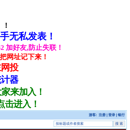
 ！
高手无私发表！
5162 加好友,防止失联！
和笔把网址记下来！
主网投
统计器
大家来加入！
点击进入！
游客:
注册
|
登录
|
银行