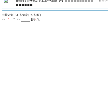
★谢谢支持★祝大家2026年财源广进】〓〓〓〓〓〓〓〓〓〓
香港六
〓〓〓〓〓〓
共搜索到了30条信息[ 25 条/页]
<<
1
2
>>
[共
2
页]