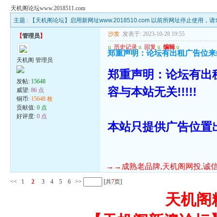
天机阁论坛www.2018511.com
主题 :
【天机阁论坛】启用新网址www.2018510.com 以前所网址停止使用
沙发
发表于: 2023-10-28 19:55
【
管理员
】
u
历史记录
u
回复
u
编辑
u
郑重声明：论坛有出租广告位来维
天机阁 管理员
郑重声明：论坛有出
发帖:
15648
容与本站无关!!!!!
威望:
86 点
铜币:
15648 枚
贡献值:
0 点
好评度:
0 点
本站只提供广告位置出
→→成熟老品牌,天机阁网投,诚信至
<<
1
2
3
4
5
6
>>
[共
7
页]
天机阁