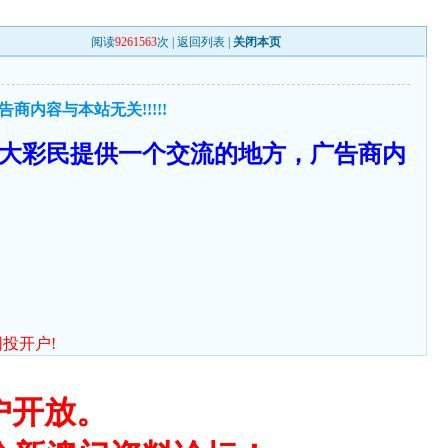
阅读
9261563
次 |
返回列表
|
关闭本页
内容与本站无关!!!!!
大彩民提供一个交流的地方，广告商内
网投开户!
户开放。