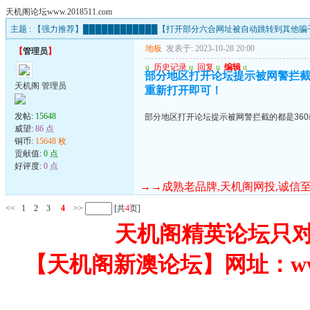
天机阁论坛www.2018511.com
主题 :
【强力推荐】████████████【打开部分六合网址被自动跳转到其他骗子
地板
发表于: 2023-10-28 20:00
【
管理员
】
u
历史记录
u
回复
u
编辑
u
部分地区打开论坛提示被网警拦截
天机阁 管理员
重新打开即可！
发帖:
15648
部分地区打开论坛提示被网警拦截的都是36
威望:
86 点
铜币:
15648 枚
贡献值:
0 点
好评度:
0 点
→→成熟老品牌,天机阁网投,诚信至上
<<
1
2
3
4
>>
[共
4
页]
天机阁精英论坛只对
【天机阁新澳论坛】网址：www.